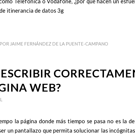
 como Telefónica o Vodafone, ¿por qué hacen un esfue
 de itinerancia de datos 3g
POR
JAIME FERNÁNDEZ DE LA PUENTE-CAMPANO
ESCRIBIR CORRECTAME
GINA WEB?
L
empo la página donde más tiempo se pasa no es la de
er un pantallazo que permita solucionar las incógnit