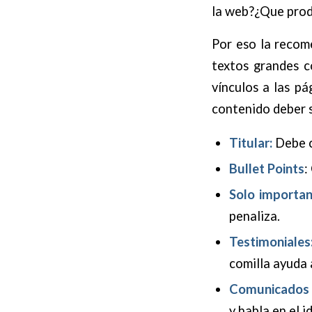
la web?¿Que produ
Por eso la recom
textos grandes c
vínculos a las p
contenido deber 
Titular:
Debe c
Bullet Points
:
Solo importan
penaliza.
Testimoniales
comilla ayuda 
Comunicados 
y habla en el 