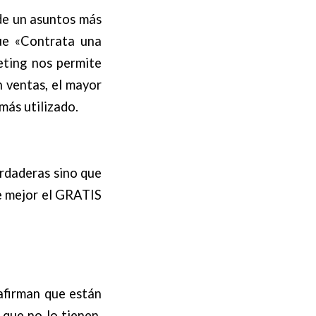
nde un asuntos más
ue «Contrata una
eting nos permite
n ventas, el mayor
más utilizado.
rdaderas sino que
e mejor el GRATIS
afirman que están
 que no lo tienen.