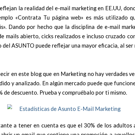
eflejan la realidad del e-mail marketing en EE.UU, do
emplo «Contrata Tu página web» es más utilizado q
s». Dando por hecho que la disciplina de e-mail mark
e mails abierto, cicks realizados e incluso cruzado co
 del ASUNTO puede reflejar una mayor eficacia, al ser 
ecir en este blog que en Marketing no hay verdades ve
dido y analizado. En algún mercado puede que funcion
 % de descuento. Prueba y compruébalo por ti mismo.
ante a tener en cuenta es que el 30% de los adultos 
abrir un email que contiene una promoción a aquellos