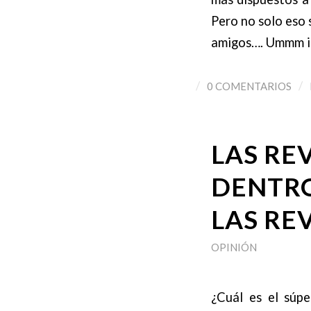
Pero no solo eso 
amigos…. Ummm i
/
/
0 COMENTARIOS
LAS RE
DENTRO
LAS REV
OPINIÓN
¿Cuál es el súp