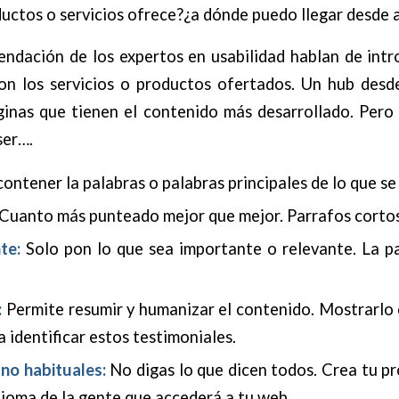
ctos o servicios ofrece?¿a dónde puedo llegar desde a
endación de los expertos en usabilidad hablan de intr
on los servicios o productos ofertados. Un hub desd
áginas que tienen el contenido más desarrollado. Pero
ser….
ontener la palabras o palabras principales de lo que se 
 Cuanto más punteado mejor que mejor. Parrafos cortos
te:
Solo pon lo que sea importante o relevante. La pa
:
Permite resumir y humanizar el contenido. Mostrarlo 
a identificar estos testimoniales.
no habituales:
No digas lo que dicen todos. Crea tu p
idioma de la gente que accederá a tu web.