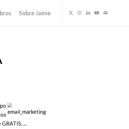
ibros
Sobre Jaime
A
mpo
nos
e GRATIS…..