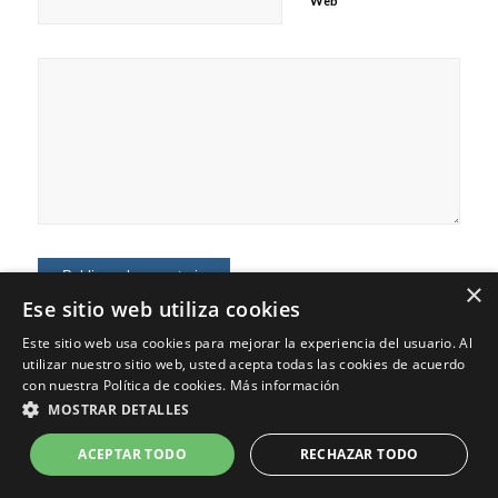
Web
×
Ese sitio web utiliza cookies
Este sitio web usa cookies para mejorar la experiencia del usuario. Al
utilizar nuestro sitio web, usted acepta todas las cookies de acuerdo
con nuestra Política de cookies.
Más información
MOSTRAR DETALLES
© Copyright - Jaime Fernández - Marketing Digital, Marca Personal,
Consultoría
ACEPTAR TODO
RECHAZAR TODO