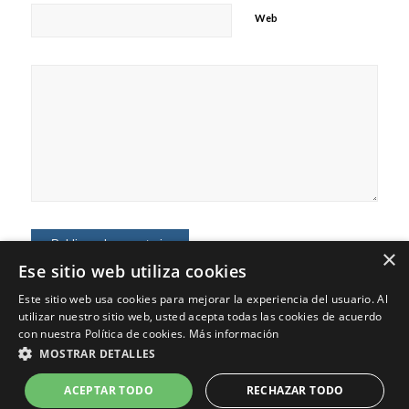
Web
×
Ese sitio web utiliza cookies
Este sitio web usa cookies para mejorar la experiencia del usuario. Al
utilizar nuestro sitio web, usted acepta todas las cookies de acuerdo
con nuestra Política de cookies.
Más información
MOSTRAR DETALLES
© Copyright - Jaime Fernández - Marketing Digital, Marca Personal,
Consultoría
ACEPTAR TODO
RECHAZAR TODO