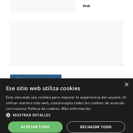
Web
×
Ese sitio web utiliza cookies
Este sitio web usa cookies para mejorar la experiencia del usuario. Al
utilizar nuestro sitio web, usted acepta todas las cookies de acuerdo
con nuestra Política de cookies.
Más información
MOSTRAR DETALLES
© Copyright - Jaime Fernández - Marketing Digital, Marca Personal,
Consultoría
ACEPTAR TODO
RECHAZAR TODO