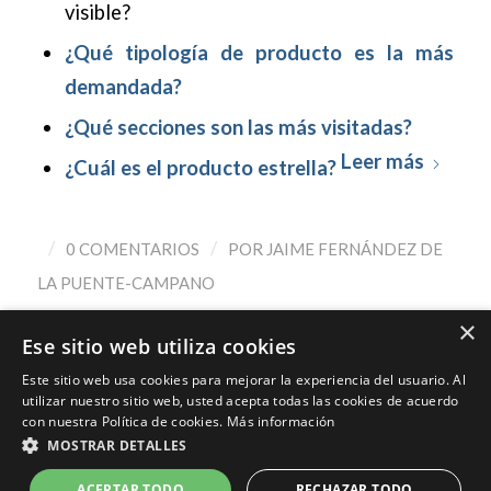
visible?
¿Qué tipología de producto es la más
demandada?
¿Qué secciones son las más visitadas?
Leer más
¿Cuál es el producto estrella?
/
/
0 COMENTARIOS
POR
JAIME FERNÁNDEZ DE
LA PUENTE-CAMPANO
×
Ese sitio web utiliza cookies
Este sitio web usa cookies para mejorar la experiencia del usuario. Al
utilizar nuestro sitio web, usted acepta todas las cookies de acuerdo
con nuestra Política de cookies.
Más información
MOSTRAR DETALLES
© Copyright - Jaime Fernández - Marketing Digital, Marca Personal,
Consultoría
ACEPTAR TODO
RECHAZAR TODO