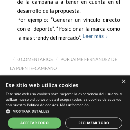
de la campaña a a tener en cuenta en el
desarrollo de la propuesta.
Por ejemplo
: “Generar un vínculo directo
con el deporte”, “Posicionar la marca como
Leer más
la mas trendy del mercado”.
/
/
0 COMENTARIOS
POR
JAIME FERNÁNDEZ DE
LA PUENTE-CAMPANO
×
Ese sitio web utiliza cookies
Este sitio web usa cookies para mejorar la experiencia del usuario. Al
utilizar nuestro sitio web, usted acepta todas las cookies de acuerdo
con nuestra Política de cookies.
Más información
MOSTRAR DETALLES
© Copyright - Jaime Fernández - Marketing Digital, Marca Personal,
Consultoría
ACEPTAR TODO
RECHAZAR TODO