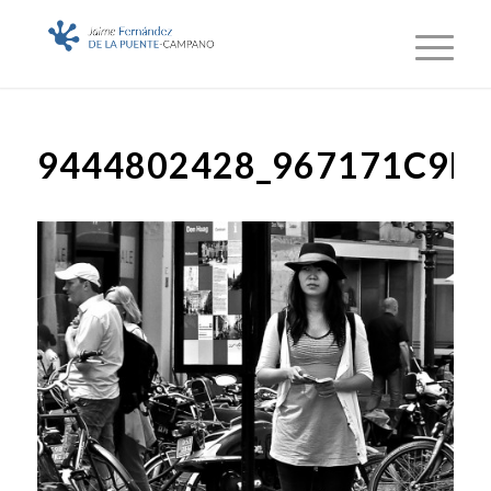
9444802428_967171C9E2