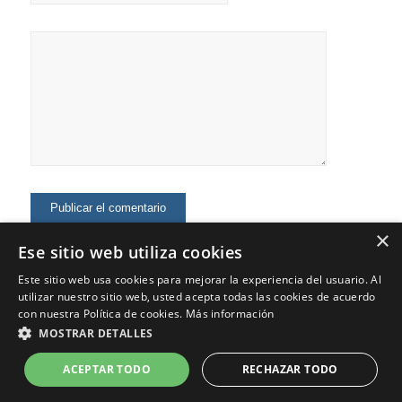
×
Ese sitio web utiliza cookies
Este sitio web usa cookies para mejorar la experiencia del usuario. Al
utilizar nuestro sitio web, usted acepta todas las cookies de acuerdo
con nuestra Política de cookies.
Más información
MOSTRAR DETALLES
© Copyright - Jaime Fernández - Marketing Digital, Marca Personal,
Consultoría
ACEPTAR TODO
RECHAZAR TODO