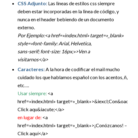
CSS Adjunto:
Las lineas de estilos css siempre
deben estar incorporadas en la linea de código, y
nunca en el header bebiendo de un documento
externo.
Por Ejemplo:
<a href=»index.html» target=»_blank»
style=»font-family: Arial, Helvetica,
sans-serif; font-size: 16px;»>Ven a
visitarnos</a>
Caracteres:
A la hora de codificar el mail mucho
cuidado los que hablamos español con los acentos, ñ,
etc….
Usar siempre:
<a
href=»index.html» target=»_blank»>&iexcl;Con&oacute;
Click aqu&iacute;</a>
en lugar de:
<a
href=»index.html» target=»_blank»>¡Conózcanos! –
Click aquí</a>