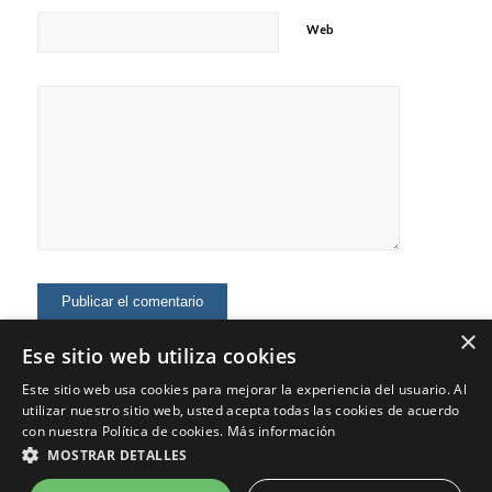
Web
×
Ese sitio web utiliza cookies
Este sitio web usa cookies para mejorar la experiencia del usuario. Al
utilizar nuestro sitio web, usted acepta todas las cookies de acuerdo
con nuestra Política de cookies.
Más información
MOSTRAR DETALLES
© Copyright - Jaime Fernández - Marketing Digital, Marca Personal,
Consultoría