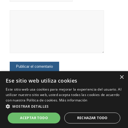
×
Ese sitio web utiliza cookies
Este sitio web usa cookies para mejorar la experiencia del usuario. Al
utilizar nuestro sitio web, usted acepta todas las cookies de acuerdo
con nuestra Política de cookies.
Más información
MOSTRAR DETALLES
© Copyright - Jaime Fernández - Marketing Digital, Marca Personal,
Consultoría
ACEPTAR TODO
RECHAZAR TODO