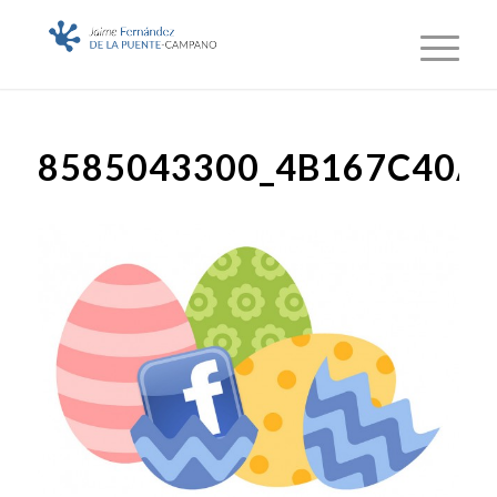
8585043300_4B167C40A