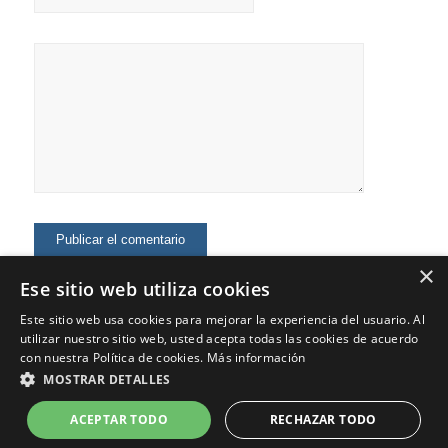
×
Ese sitio web utiliza cookies
Este sitio web usa cookies para mejorar la experiencia del usuario. Al
utilizar nuestro sitio web, usted acepta todas las cookies de acuerdo
con nuestra Política de cookies.
Más información
MOSTRAR DETALLES
© Copyright - Jaime Fernández - Marketing Digital, Marca Personal,
Consultoría
ACEPTAR TODO
RECHAZAR TODO