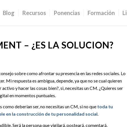
Blog
Recursos
Ponencias
Formación
L
T – ¿ES LA SOLUCION?
onsejo sobre como afrontar su presencia en las redes sociales. Lo
. Mi respuesta es ambigua, depende, ya que no se cual quieren
r activo y hacer las cosas bien?, si, necesitas un CM. ¿Quieres ser
igital en momentos puntuales.
sas como deberían ser, no necesitas un CM, si no que
toda tu
le en la construcción de tu personalidad social
.
dible. Será la persona que vigilará, posteará, comentará,