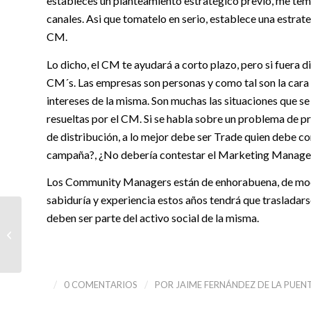
estableces un planteamiento estratégico previo, me temo
canales. Asi que tomatelo en serio, establece una estrate
CM.
Lo dicho, el CM te ayudará a corto plazo, pero si fuera
CM´s. Las empresas son personas y como tal son la cara v
intereses de la misma. Son muchas las situaciones que se
resueltas por el CM. Si se habla sobre un problema de pr
de distribución, a lo mejor debe ser Trade quien debe co
campaña?, ¿No debería contestar el Marketing Manage
Los Community Managers están de enhorabuena, de moda 
sabiduría y experiencia estos años tendrá que trasladar
deben ser parte del activo social de la misma.
Estrategia Redes
Sociales ¿Es correcto tu
planteamiento?
/
/
0 COMENTARIOS
POR
JAIME FERNÁNDEZ DE LA PUE