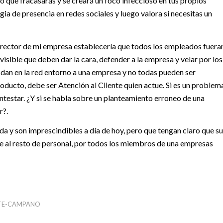
 que fracasarás y se creará un foco infeccioso en tus propios
gia de presencia en redes sociales y luego valora si necesitas un
 director de mi empresa establecería que todos los empleados fuera
isible que deben dar la cara, defender a la empresa y velar por los
 dan en la red entorno a una empresa y no todas pueden ser
oducto, debe ser Atención al Cliente quien actue. Si es un problem
ntestar. ¿Y si se habla sobre un planteamiento erroneo de una
r?.
y son imprescindibles a día de hoy, pero que tengan claro que su
se al resto de personal, por todos los miembros de una empresas
NTE-CAMPANO